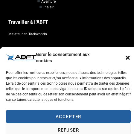
Aventure
Plaisir
Travailler à l'ABFT
Initiateur en Taekwondo
Contact
Gérer le consentement aux
cookies
Association Belge Francophone de Taekwondo
Chaussée de Wavre, 2057 - 1160 Auderghem
Pour offrir les meilleures expériences, nous utilisons des technologies telles
info@abft.be
que les cookies pour stocker et/ou accéder aux informations des appareils.
Le fait de consentir à ces technologies nous permettra de traiter des données
+32 (0)2 347 34 77
telles que le comportement de navigation ou les ID uniques sur ce site. Le fait
de ne pas consentir ou de retirer son consentement peut avoir un effet négatif
sur certaines caractéristiques et fonctions.
ACCEPTER
Copyright © 2023 ABFT.BE – Tous droits réservés
Politique de confidentialité
Utilisation des cookies
Contactez-nous
REFUSER