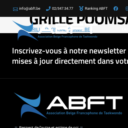
info@abft.be
02/347.34.77
Ranking ABFT
GRILLE POOMS
GRILLE POOMSAE CHAMP BEL
LA
Inscrivez-vous à notre newsletter 
mises à jour directement dans votr
Respect de l'autre et estime de soi