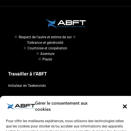
Respect de l'autre et estime de soi
Tolérance et générosité
Courtoisie et coopération
Aventure
Plaisir
Travailler à l'ABFT
Initiateur en Taekwondo
Contact
Gérer le consentement aux
cookies
Association Belge Francophone de Taekwondo
Chaussée de Wavre, 2057 - 1160 Auderghem
Pour offrir les meilleures expériences, nous utilisons des technologies telles
que les cookies pour stocker et/ou accéder aux informations des appareils.
info@abft.be