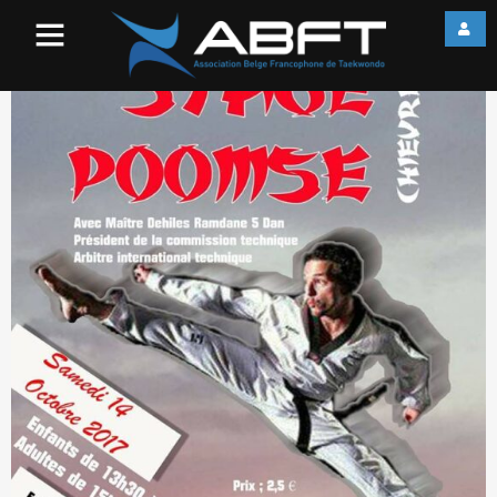
21618063_10214507767430