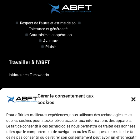
Respect de l'autre et estime de soi
Tolérance et générosité
Courtoisie et coopération
Aventure
Plaisir
Travailler à l'ABFT
Initiateur en Taekwondo
Contact
Gérer le consentement aux
cookies
Association Belge Francophone de Taekwondo
Chaussée de Wavre, 2057 - 1160 Auderghem
Pour offrir les meilleures expériences, nous utilisons des technologies telles
info@abft.be
que les cookies pour stocker et/ou accéder aux informations des appareils.
Le fait de consentir à ces technologies nous permettra de traiter des données
+32 (0)2 347 34 77
telles que le comportement de navigation ou les ID uniques sur ce site. Le fait
de ne pas consentir ou de retirer son consentement peut avoir un effet négatif