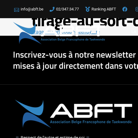
info@abft.be
02/347.34.77
Ranking ABFT
tirage-au-sort
tirage-au-sort-coupe-heenuy__re
LA
Inscrivez-vous à notre newsletter 
mises à jour directement dans votr
Respect de l'autre et estime de soi