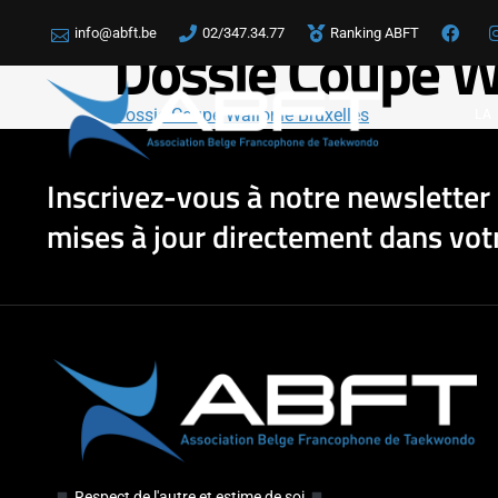
info@abft.be
02/347.34.77
Ranking ABFT
Dossie Coupe Wa
Dossie Coupe Wallonie Bruxelles
LA
Inscrivez-vous à notre newsletter 
mises à jour directement dans votr
Respect de l'autre et estime de soi