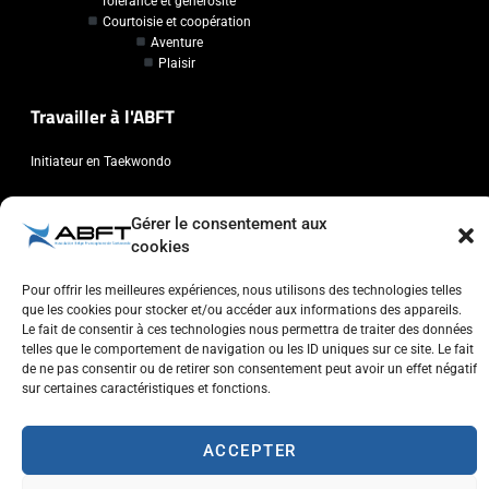
Tolérance et générosité
Courtoisie et coopération
Aventure
Plaisir
Travailler à l'ABFT
Initiateur en Taekwondo
Contact
Gérer le consentement aux
cookies
Association Belge Francophone de Taekwondo
Chaussée de Wavre, 2057 - 1160 Auderghem
Pour offrir les meilleures expériences, nous utilisons des technologies telles
que les cookies pour stocker et/ou accéder aux informations des appareils.
info@abft.be
Le fait de consentir à ces technologies nous permettra de traiter des données
+32 (0)2 347 34 77
telles que le comportement de navigation ou les ID uniques sur ce site. Le fait
de ne pas consentir ou de retirer son consentement peut avoir un effet négatif
sur certaines caractéristiques et fonctions.
ACCEPTER
Copyright © 2023 ABFT.BE – Tous droits réservés