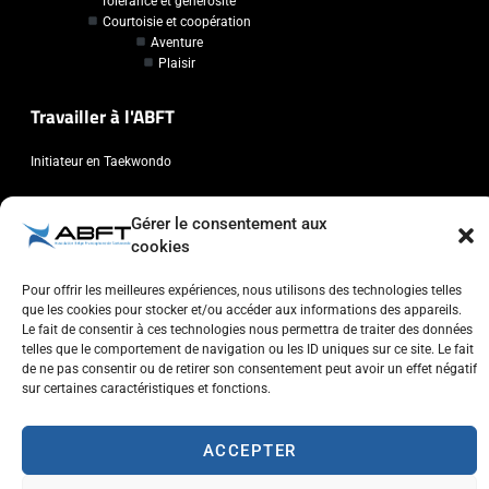
Tolérance et générosité
Courtoisie et coopération
Aventure
Plaisir
Travailler à l'ABFT
Initiateur en Taekwondo
Contact
Gérer le consentement aux
cookies
Association Belge Francophone de Taekwondo
Chaussée de Wavre, 2057 - 1160 Auderghem
Pour offrir les meilleures expériences, nous utilisons des technologies telles
que les cookies pour stocker et/ou accéder aux informations des appareils.
info@abft.be
Le fait de consentir à ces technologies nous permettra de traiter des données
+32 (0)2 347 34 77
telles que le comportement de navigation ou les ID uniques sur ce site. Le fait
de ne pas consentir ou de retirer son consentement peut avoir un effet négatif
sur certaines caractéristiques et fonctions.
ACCEPTER
Copyright © 2023 ABFT.BE – Tous droits réservés