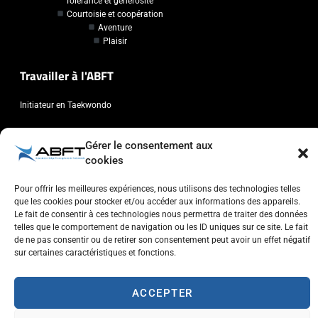
Tolérance et générosité
Courtoisie et coopération
Aventure
Plaisir
Travailler à l'ABFT
Initiateur en Taekwondo
Contact
Gérer le consentement aux
cookies
Association Belge Francophone de Taekwondo
Chaussée de Wavre, 2057 - 1160 Auderghem
Pour offrir les meilleures expériences, nous utilisons des technologies telles
que les cookies pour stocker et/ou accéder aux informations des appareils.
info@abft.be
Le fait de consentir à ces technologies nous permettra de traiter des données
+32 (0)2 347 34 77
telles que le comportement de navigation ou les ID uniques sur ce site. Le fait
de ne pas consentir ou de retirer son consentement peut avoir un effet négatif
sur certaines caractéristiques et fonctions.
ACCEPTER
Copyright © 2023 ABFT.BE – Tous droits réservés