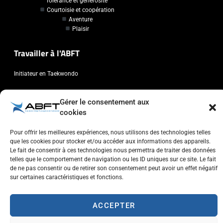
Tolérance et générosité
Courtoisie et coopération
Aventure
Plaisir
Travailler à l'ABFT
Initiateur en Taekwondo
Contact
Gérer le consentement aux
cookies
Association Belge Francophone de Taekwondo
Chaussée de Wavre, 2057 - 1160 Auderghem
Pour offrir les meilleures expériences, nous utilisons des technologies telles
que les cookies pour stocker et/ou accéder aux informations des appareils.
info@abft.be
Le fait de consentir à ces technologies nous permettra de traiter des données
+32 (0)2 347 34 77
telles que le comportement de navigation ou les ID uniques sur ce site. Le fait
de ne pas consentir ou de retirer son consentement peut avoir un effet négatif
sur certaines caractéristiques et fonctions.
ACCEPTER
Copyright © 2023 ABFT.BE – Tous droits réservés