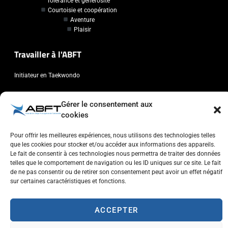
Tolérance et générosité
Courtoisie et coopération
Aventure
Plaisir
Travailler à l'ABFT
Initiateur en Taekwondo
Contact
Gérer le consentement aux
cookies
Association Belge Francophone de Taekwondo
Chaussée de Wavre, 2057 - 1160 Auderghem
Pour offrir les meilleures expériences, nous utilisons des technologies telles
que les cookies pour stocker et/ou accéder aux informations des appareils.
info@abft.be
Le fait de consentir à ces technologies nous permettra de traiter des données
+32 (0)2 347 34 77
telles que le comportement de navigation ou les ID uniques sur ce site. Le fait
de ne pas consentir ou de retirer son consentement peut avoir un effet négatif
sur certaines caractéristiques et fonctions.
ACCEPTER
Copyright © 2023 ABFT.BE – Tous droits réservés