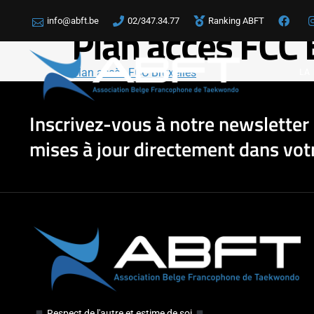
info@abft.be
02/347.34.77
Ranking ABFT
Plan accès FCC 
Plan accès FCC Bruxelles
LA
Inscrivez-vous à notre newsletter 
mises à jour directement dans votr
Respect de l'autre et estime de soi