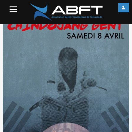
12422424_10205671914497