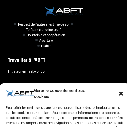
Respect de l'autre et estime de soi
Tolérance et générosité
Courtoisie et coopération
Aventure
Plaisir
Travailler à l'ABFT
Initiateur en Taekwondo
Contact
Gérer le consentement aux
cookies
Association Belge Francophone de Taekwondo
Chaussée de Wavre, 2057 - 1160 Auderghem
Pour offrir les meilleures expériences, nous utilisons des technologies telles
info@abft.be
que les cookies pour stocker et/ou accéder aux informations des appareils.
Le fait de consentir à ces technologies nous permettra de traiter des données
+32 (0)2 347 34 77
telles que le comportement de navigation ou les ID uniques sur ce site. Le fait