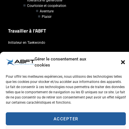
Tolérance et générosité
Courtoisie et coopération
Aventure
Plaisir
Travailler à l'ABFT
Initiateur en Taekwondo
Contact
Gérer le consentement aux
cookies
Association Belge Francophone de Taekwondo
Chaussée de Wavre, 2057 - 1160 Auderghem
Pour offrir les meilleures expériences, nous utilisons des technologies telles
que les cookies pour stocker et/ou accéder aux informations des appareils.
info@abft.be
Le fait de consentir à ces technologies nous permettra de traiter des données
+32 (0)2 347 34 77
telles que le comportement de navigation ou les ID uniques sur ce site. Le fait
de ne pas consentir ou de retirer son consentement peut avoir un effet négatif
sur certaines caractéristiques et fonctions.
ACCEPTER
Copyright © 2023 ABFT.BE – Tous droits réservés