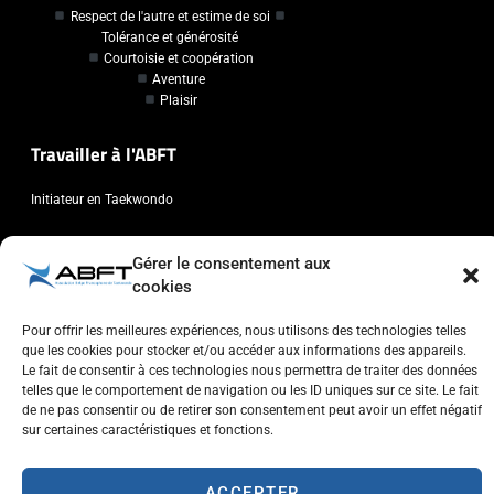
Respect de l'autre et estime de soi
Tolérance et générosité
Courtoisie et coopération
Aventure
Plaisir
Travailler à l'ABFT
Initiateur en Taekwondo
Contact
Gérer le consentement aux
cookies
Association Belge Francophone de Taekwondo
Chaussée de Wavre, 2057 - 1160 Auderghem
Pour offrir les meilleures expériences, nous utilisons des technologies telles
que les cookies pour stocker et/ou accéder aux informations des appareils.
info@abft.be
Le fait de consentir à ces technologies nous permettra de traiter des données
+32 (0)2 347 34 77
telles que le comportement de navigation ou les ID uniques sur ce site. Le fait
de ne pas consentir ou de retirer son consentement peut avoir un effet négatif
sur certaines caractéristiques et fonctions.
ACCEPTER