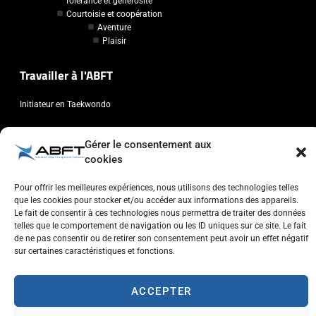
Tolérance et générosité
Courtoisie et coopération
Aventure
Plaisir
Travailler à l'ABFT
Initiateur en Taekwondo
Contact
Gérer le consentement aux
cookies
Association Belge Francophone de Taekwondo
Chaussée de Wavre, 2057 - 1160 Auderghem
Pour offrir les meilleures expériences, nous utilisons des technologies telles
que les cookies pour stocker et/ou accéder aux informations des appareils.
info@abft.be
Le fait de consentir à ces technologies nous permettra de traiter des données
+32 (0)2 347 34 77
telles que le comportement de navigation ou les ID uniques sur ce site. Le fait
de ne pas consentir ou de retirer son consentement peut avoir un effet négatif
sur certaines caractéristiques et fonctions.
ACCEPTER
Copyright © 2023 ABFT.BE – Tous droits réservés