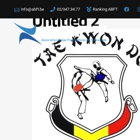
info@abft.be
02/347.34.77
Ranking ABFT
Untitled 2
LA