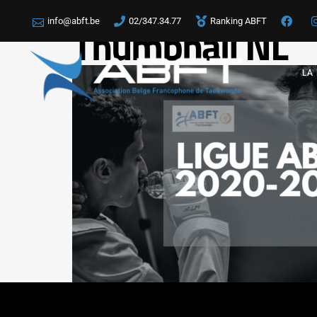
info@abft.be
02/347.34.77
Ranking ABFT
Thumbnail NL
LA