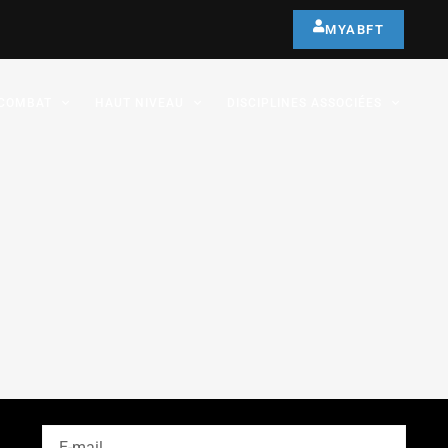
MYABFT
COMBAT
HAUT NIVEAU
DISCIPLINES ASSOCIÉES