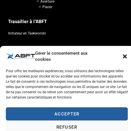
Aventure
Plaisir
Travailler à l'ABFT
Initiateur en Taekwondo
Contact
Gérer le consentement aux
cookies
Association Belge Francophone de Taekwondo
Chaussée de Wavre, 2057 - 1160 Auderghem
Pour offrir les meilleures expériences, nous utilisons des technologies telles
info@abft.be
que les cookies pour stocker et/ou accéder aux informations des appareils.
Le fait de consentir à ces technologies nous permettra de traiter des données
+32 (0)2 347 34 77
telles que le comportement de navigation ou les ID uniques sur ce site. Le fait
de ne pas consentir ou de retirer son consentement peut avoir un effet négatif
sur certaines caractéristiques et fonctions.
ACCEPTER
Copyright © 2023 ABFT.BE – Tous droits réservés
Politique de confidentialité
Utilisation des cookies
Contactez-nous
REFUSER