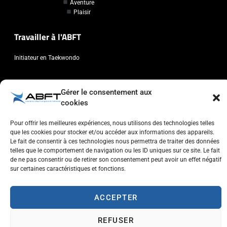
Aventure
Plaisir
Travailler à l'ABFT
Initiateur en Taekwondo
Contact
Gérer le consentement aux
cookies
Association Belge Francophone de Taekwondo
Chaussée de Wavre, 2057 - 1160 Auderghem
Pour offrir les meilleures expériences, nous utilisons des technologies telles
info@abft.be
que les cookies pour stocker et/ou accéder aux informations des appareils.
Le fait de consentir à ces technologies nous permettra de traiter des données
+32 (0)2 347 34 77
telles que le comportement de navigation ou les ID uniques sur ce site. Le fait
de ne pas consentir ou de retirer son consentement peut avoir un effet négatif
sur certaines caractéristiques et fonctions.
ACCEPTER
Copyright © 2023 ABFT.BE – Tous droits réservés
Politique de confidentialité
Utilisation des cookies
Contactez-nous
REFUSER