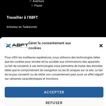
Aventure
Plaisir
Travailler à l'ABFT
Initiateur en Taekwondo
Contact
Gérer le consentement aux
cookies
Association Belge Francophone de Taekwondo
Chaussée de Wavre, 2057 - 1160 Auderghem
Pour offrir les meilleures expériences, nous utilisons des technologies telles
info@abft.be
que les cookies pour stocker et/ou accéder aux informations des appareils.
Le fait de consentir à ces technologies nous permettra de traiter des données
+32 (0)2 347 34 77
telles que le comportement de navigation ou les ID uniques sur ce site. Le fait
de ne pas consentir ou de retirer son consentement peut avoir un effet négatif
sur certaines caractéristiques et fonctions.
ACCEPTER
Copyright © 2023 ABFT.BE – Tous droits réservés
Politique de confidentialité
Utilisation des cookies
Contactez-nous
REFUSER