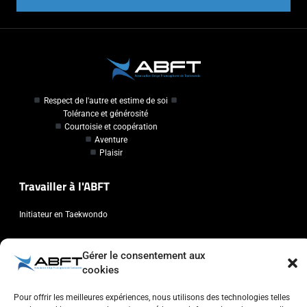
Respect de l'autre et estime de soi
Tolérance et générosité
Courtoisie et coopération
Aventure
Plaisir
Travailler à l'ABFT
Initiateur en Taekwondo
Contact
Gérer le consentement aux
cookies
Association Belge Francophone de Taekwondo
Chaussée de Wavre, 2057 - 1160 Auderghem
Pour offrir les meilleures expériences, nous utilisons des technologies telles