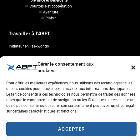
Tolérance et générosité
Courtoisie et coopération
Aventure
Plaisir
Travailler à l'ABFT
Initiateur en Taekwondo
Contact
Gérer le consentement aux
cookies
Association Belge Francophone de Taekwondo
Chaussée de Wavre, 2057 - 1160 Auderghem
Pour offrir les meilleures expériences, nous utilisons des technologies telles
que les cookies pour stocker et/ou accéder aux informations des appareils.
info@abft.be
Le fait de consentir à ces technologies nous permettra de traiter des données
+32 (0)2 347 34 77
telles que le comportement de navigation ou les ID uniques sur ce site. Le fait
de ne pas consentir ou de retirer son consentement peut avoir un effet négatif
sur certaines caractéristiques et fonctions.
ACCEPTER
Copyright © 2023 ABFT.BE – Tous droits réservés