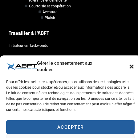
Tolérance et générosité
Courtoisie et coopération
Aventure
Plaisir
Travailler à l'ABFT
Initiateur en Taekwondo
Contact
Gérer le consentement aux
cookies
Association Belge Francophone de Taekwondo
Chaussée de Wavre, 2057 - 1160 Auderghem
Pour offrir les meilleures expériences, nous utilisons des technologies telles
que les cookies pour stocker et/ou accéder aux informations des appareils.
info@abft.be
Le fait de consentir à ces technologies nous permettra de traiter des données
+32 (0)2 347 34 77
telles que le comportement de navigation ou les ID uniques sur ce site. Le fait
de ne pas consentir ou de retirer son consentement peut avoir un effet négatif
sur certaines caractéristiques et fonctions.
ACCEPTER
Copyright © 2023 ABFT.BE – Tous droits réservés