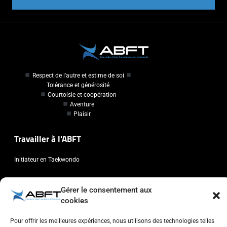
Respect de l'autre et estime de soi
Tolérance et générosité
Courtoisie et coopération
Aventure
Plaisir
Travailler à l'ABFT
Initiateur en Taekwondo
Contact
Gérer le consentement aux
cookies
Association Belge Francophone de Taekwondo
Chaussée de Wavre, 2057 - 1160 Auderghem
Pour offrir les meilleures expériences, nous utilisons des technologies telles