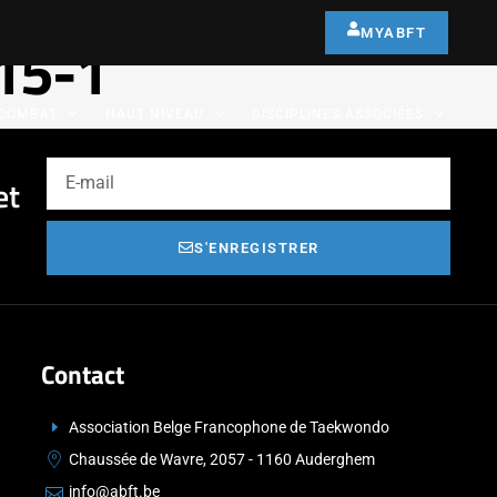
MYABFT
-15-1
COMBAT
HAUT NIVEAU
DISCIPLINES ASSOCIÉES
et
S'ENREGISTRER
Contact
Association Belge Francophone de Taekwondo
Chaussée de Wavre, 2057 - 1160 Auderghem
info@abft.be