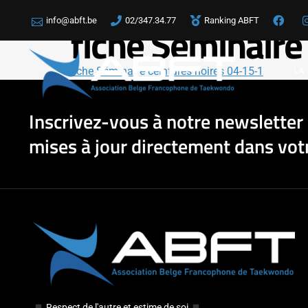
info@abft.be
02/347.34.77
Ranking ABFT
fiche Séminaire
fiche Séminaire ceintures noires 04-15-1
LA
Inscrivez-vous à notre newsletter 
mises à jour directement dans votr
Respect de l'autre et estime de soi