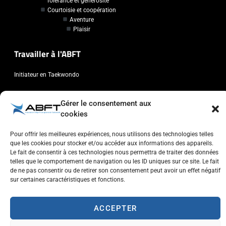
Tolérance et générosité
Courtoisie et coopération
Aventure
Plaisir
Travailler à l'ABFT
Initiateur en Taekwondo
Contact
Gérer le consentement aux
cookies
Association Belge Francophone de Taekwondo
Chaussée de Wavre, 2057 - 1160 Auderghem
Pour offrir les meilleures expériences, nous utilisons des technologies telles
que les cookies pour stocker et/ou accéder aux informations des appareils.
info@abft.be
Le fait de consentir à ces technologies nous permettra de traiter des données
+32 (0)2 347 34 77
telles que le comportement de navigation ou les ID uniques sur ce site. Le fait
de ne pas consentir ou de retirer son consentement peut avoir un effet négatif
sur certaines caractéristiques et fonctions.
ACCEPTER
Copyright © 2023 ABFT.BE – Tous droits réservés