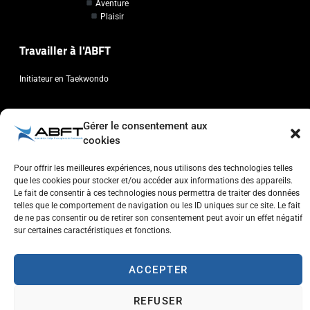
Aventure
Plaisir
Travailler à l'ABFT
Initiateur en Taekwondo
Contact
Gérer le consentement aux
cookies
Association Belge Francophone de Taekwondo
Chaussée de Wavre, 2057 - 1160 Auderghem
Pour offrir les meilleures expériences, nous utilisons des technologies telles
info@abft.be
que les cookies pour stocker et/ou accéder aux informations des appareils.
Le fait de consentir à ces technologies nous permettra de traiter des données
+32 (0)2 347 34 77
telles que le comportement de navigation ou les ID uniques sur ce site. Le fait
de ne pas consentir ou de retirer son consentement peut avoir un effet négatif
sur certaines caractéristiques et fonctions.
ACCEPTER
Copyright © 2023 ABFT.BE – Tous droits réservés
Politique de confidentialité
Utilisation des cookies
Contactez-nous
REFUSER