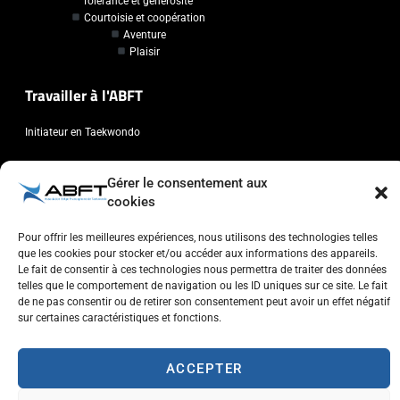
Tolérance et générosité
Courtoisie et coopération
Aventure
Plaisir
Travailler à l'ABFT
Initiateur en Taekwondo
Contact
Gérer le consentement aux
cookies
Association Belge Francophone de Taekwondo
Chaussée de Wavre, 2057 - 1160 Auderghem
Pour offrir les meilleures expériences, nous utilisons des technologies telles
que les cookies pour stocker et/ou accéder aux informations des appareils.
info@abft.be
Le fait de consentir à ces technologies nous permettra de traiter des données
+32 (0)2 347 34 77
telles que le comportement de navigation ou les ID uniques sur ce site. Le fait
de ne pas consentir ou de retirer son consentement peut avoir un effet négatif
sur certaines caractéristiques et fonctions.
ACCEPTER
Copyright © 2023 ABFT.BE – Tous droits réservés