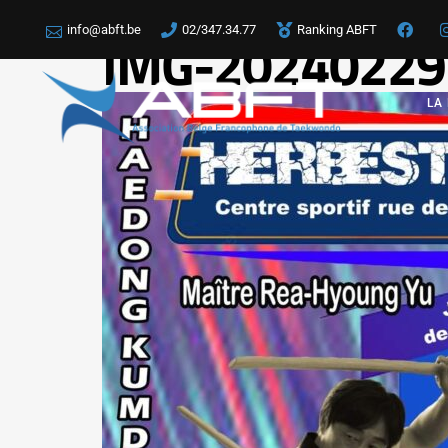
info@abft.be
02/347.34.77
Ranking ABFT
IMG-20240229
LA