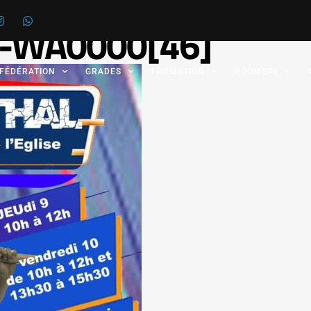
-WA0000[46]
 FÉDÉRATION
GRADES
FORMATION
POOMSAE