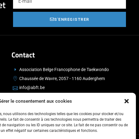
et
S'ENREGISTRER
Contact
Association Belge Francophone de Taekwondo
Chaussée de Wavre, 2057 - 1160 Auderghem
info@abft.be
+32 (0)2 347 34 77
Gérer le consentement aux cookies
es, nous utilisons des technologies telles que les cookies pour stocker et/ou
ils. Le fait de consentir à ces technologies nous permettra de traiter des
de navigation ou les ID uniques sur ce site. Le fait de ne pas consentir ou de
un effet négatif sur certaines caractéristiques et fonctions.