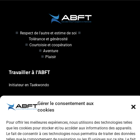
Respect de l'autre et estime de soi
Tolérance et générosité
Courtoisie et coopération
Aventure
Plaisir
Travailler à l'ABFT
Initiateur en Taekwondo
Contact
Gérer le consentement aux
cookies
Association Belge Francophone de Taekwondo
Chaussée de Wavre, 2057 - 1160 Auderghem
Pour offrir les meilleures expériences, nous utilisons des technologies telles
que les cookies pour stocker et/ou accéder aux informations des appareils.
info@abft.be
Le fait de consentir à ces technologies nous permettra de traiter des données
+32 (0)2 347 34 77
telles que le comportement de navigation ou les ID uniques sur ce site. Le fait