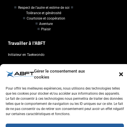
Respect de l'autre et estime de soi
Tolérance et générosité
Courtoisie et coopération
Aventure
Plaisir
Travailler à l'ABFT
Initiateur en Taekwondo
Contact
Gérer le consentement aux
cookies
Association Belge Francophone de Taekwondo
Chaussée de Wavre, 2057 - 1160 Auderghem
Pour offrir les meilleures expériences, nous utilisons des technologies telles
que les cookies pour stocker et/ou accéder aux informations des appareils.
info@abft.be
Le fait de consentir à ces technologies nous permettra de traiter des données
+32 (0)2 347 34 77
telles que le comportement de navigation ou les ID uniques sur ce site. Le fait
de ne pas consentir ou de retirer son consentement peut avoir un effet négatif
sur certaines caractéristiques et fonctions.