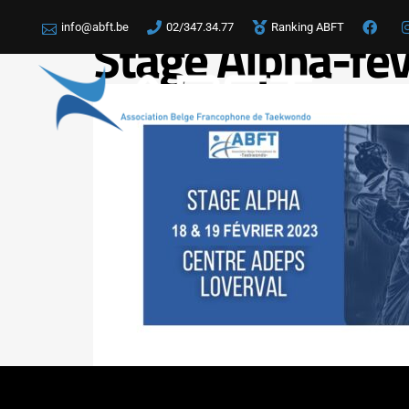
info@abft.be
02/347.34.77
Ranking ABFT
Stage Alpha-fév
LA