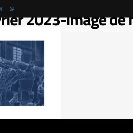
rier 2023-image de 
 FÉDÉRATION
GRADES
FORMATION
POOMSAE