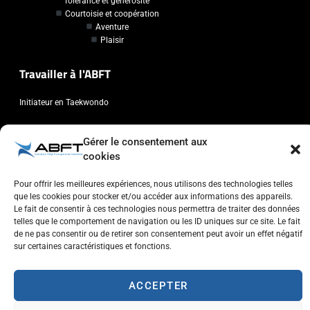
Tolérance et générosité
Courtoisie et coopération
Aventure
Plaisir
Travailler à l'ABFT
Initiateur en Taekwondo
Contact
Gérer le consentement aux
cookies
Association Belge Francophone de Taekwondo
Chaussée de Wavre, 2057 - 1160 Auderghem
Pour offrir les meilleures expériences, nous utilisons des technologies telles
que les cookies pour stocker et/ou accéder aux informations des appareils.
info@abft.be
Le fait de consentir à ces technologies nous permettra de traiter des données
+32 (0)2 347 34 77
telles que le comportement de navigation ou les ID uniques sur ce site. Le fait
de ne pas consentir ou de retirer son consentement peut avoir un effet négatif
sur certaines caractéristiques et fonctions.
ACCEPTER
Copyright © 2023 ABFT.BE – Tous droits réservés