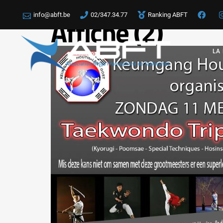
info@abft.be
02/347.34.77
Ranking ABFT
Affiche (2)
LA