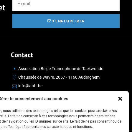
et
S'ENREGISTRER
Contact
Association Belge Francophone de Taekwondo
Chaussée de Wavre, 2057 - 1160 Auderghem
info@abft.be
+32 (0)2 347 34 77
Gérer le consentement aux cookies
es, nous utilisons des technologies telles que les cookies pour stocker et/ou
ils. Le fait de consentir à ces technologies nous permettra de traiter des
de navigation ou les ID uniques sur ce site. Le fait de ne pas consentir ou de
un effet négatif sur certaines caractéristiques et fonctions.