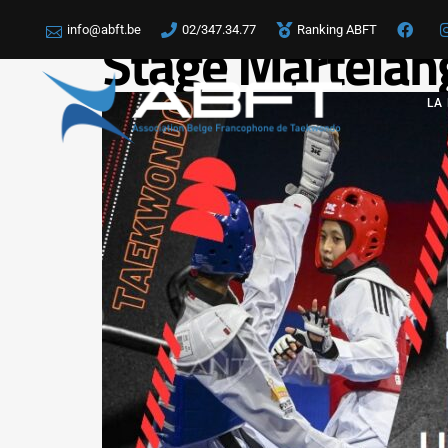
info@abft.be
02/347.34.77
Ranking ABFT
Stage Martelan
LA