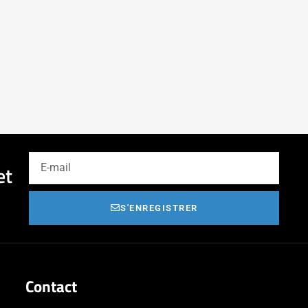
et
S'ENREGISTRER
Contact