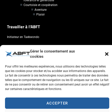
Tolérance et générosité
Courtoisie et coopération
Aventure
Plaisir
Travailler à l'ABFT
Initiateur en Taekwondo
Contact
Gérer le consentement aux
cookies
Association Belge Francophone de Taekwondo
Chaussée de Wavre, 2057 - 1160 Auderghem
Pour offrir les meilleures expériences, nous utilisons des technologies telles
que les cookies pour stocker et/ou accéder aux informations des appareils.
info@abft.be
Le fait de consentir à ces technologies nous permettra de traiter des données
+32 (0)2 347 34 77
telles que le comportement de navigation ou les ID uniques sur ce site. Le fait
de ne pas consentir ou de retirer son consentement peut avoir un effet négatif
sur certaines caractéristiques et fonctions.
ACCEPTER
Copyright © 2023 ABFT.BE – Tous droits réservés