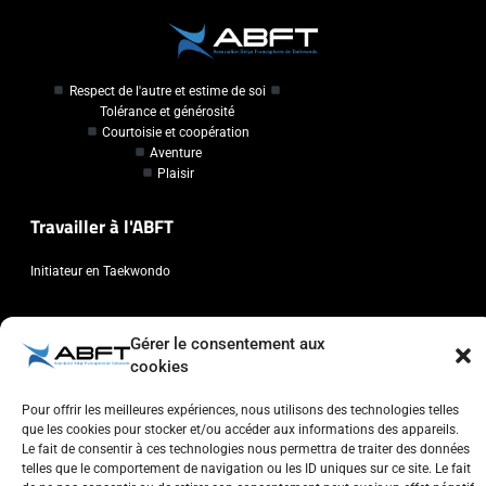
Respect de l'autre et estime de soi
Tolérance et générosité
Courtoisie et coopération
Aventure
Plaisir
Travailler à l'ABFT
Initiateur en Taekwondo
Contact
Gérer le consentement aux
cookies
Association Belge Francophone de Taekwondo
Chaussée de Wavre, 2057 - 1160 Auderghem
Pour offrir les meilleures expériences, nous utilisons des technologies telles
info@abft.be
que les cookies pour stocker et/ou accéder aux informations des appareils.
Le fait de consentir à ces technologies nous permettra de traiter des données
+32 (0)2 347 34 77
telles que le comportement de navigation ou les ID uniques sur ce site. Le fait