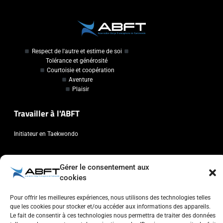
Respect de l'autre et estime de soi
Tolérance et générosité
Courtoisie et coopération
Aventure
Plaisir
Travailler à l'ABFT
Initiateur en Taekwondo
Contact
Gérer le consentement aux
cookies
Association Belge Francophone de Taekwondo
Chaussée de Wavre, 2057 - 1160 Auderghem
Pour offrir les meilleures expériences, nous utilisons des technologies telles
info@abft.be
que les cookies pour stocker et/ou accéder aux informations des appareils.
Le fait de consentir à ces technologies nous permettra de traiter des données
+32 (0)2 347 34 77