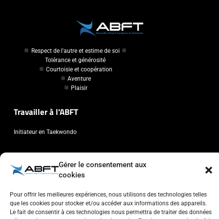
Respect de l'autre et estime de soi
Tolérance et générosité
Courtoisie et coopération
Aventure
Plaisir
Travailler à l'ABFT
Initiateur en Taekwondo
Contact
Gérer le consentement aux
cookies
Association Belge Francophone de Taekwondo
Chaussée de Wavre, 2057 - 1160 Auderghem
Pour offrir les meilleures expériences, nous utilisons des technologies telles
info@abft.be
que les cookies pour stocker et/ou accéder aux informations des appareils.
Le fait de consentir à ces technologies nous permettra de traiter des données
+32 (0)2 347 34 77