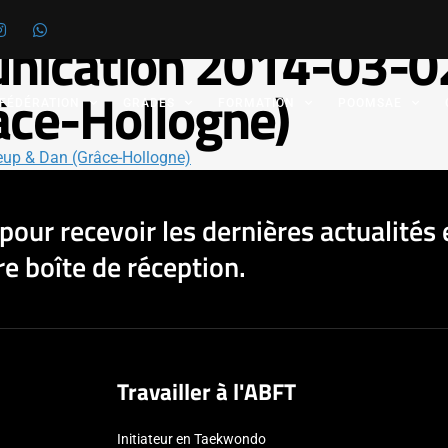
nication 2014-03-02
âce-Hollogne)
 FÉDÉRATION
GRADES
FORMATION
POOMSAE
eup & Dan (Grâce-Hollogne)
pour recevoir les dernières actualités 
e boîte de réception.
Travailler à l'ABFT
Initiateur en Taekwondo