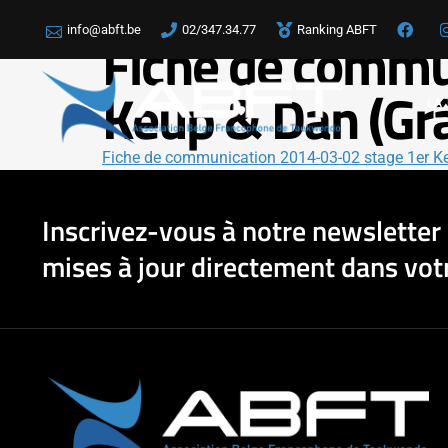
info@abft.be
02/347.34.77
Ranking ABFT
Fiche de commu
Keup & Dan (Gr
LA
Fiche de communication 2014-03-02 stage 1er K
Inscrivez-vous à notre newsletter 
mises à jour directement dans votr