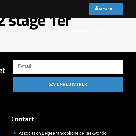
MYABFT
 stage 1er
COMBAT
HAUT NIVEAU
DISCIPLINES ASSOCIÉES
et
S'ENREGISTRER
Contact
Association Belge Francophone de Taekwondo