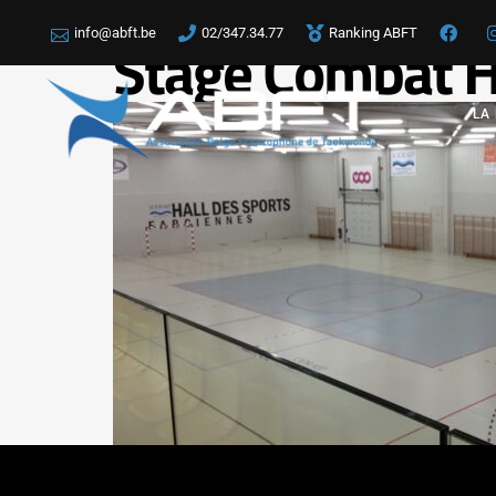
info@abft.be
02/347.34.77
Ranking ABFT
Stage Combat H
LA