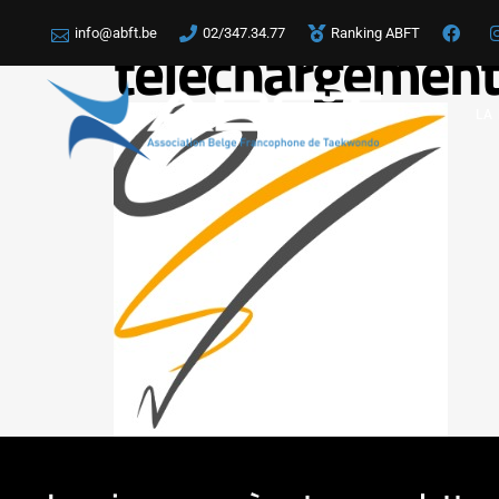
info@abft.be
02/347.34.77
Ranking ABFT
téléchargemen
LA