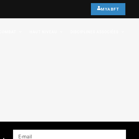
MYABFT
COMBAT
HAUT NIVEAU
DISCIPLINES ASSOCIÉES