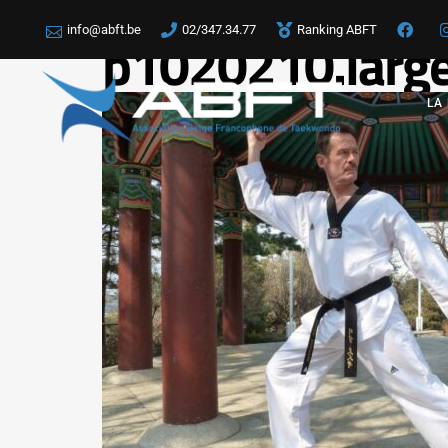
info@abft.be
02/347.34.77
Ranking ABFT
p1020210.larg
LA