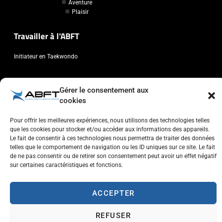
Aventure
Plaisir
Travailler à l'ABFT
Initiateur en Taekwondo
Contact
Gérer le consentement aux
cookies
Association Belge Francophone de Taekwondo
Chaussée de Wavre, 2057 - 1160 Auderghem
Pour offrir les meilleures expériences, nous utilisons des technologies telles
info@abft.be
que les cookies pour stocker et/ou accéder aux informations des appareils.
Le fait de consentir à ces technologies nous permettra de traiter des données
+32 (0)2 347 34 77
telles que le comportement de navigation ou les ID uniques sur ce site. Le fait
de ne pas consentir ou de retirer son consentement peut avoir un effet négatif
sur certaines caractéristiques et fonctions.
ACCEPTER
Copyright © 2023 ABFT.BE – Tous droits réservés
Politique de confidentialité
Utilisation des cookies
Contactez-nous
REFUSER