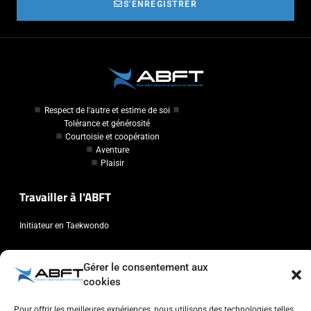
S'ENREGISTRER
Respect de l'autre et estime de soi
Tolérance et générosité
Courtoisie et coopération
Aventure
Plaisir
Travailler à l'ABFT
Initiateur en Taekwondo
Contact
Gérer le consentement aux
cookies
Association Belge Francophone de Taekwondo
Chaussée de Wavre, 2057 - 1160 Auderghem
Pour offrir les meilleures expériences, nous utilisons des technologies telles