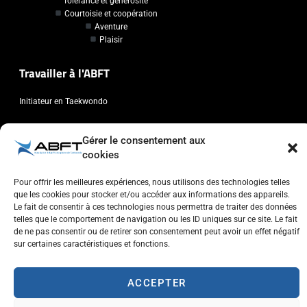
Tolérance et générosité
Courtoisie et coopération
Aventure
Plaisir
Travailler à l'ABFT
Initiateur en Taekwondo
Contact
Gérer le consentement aux
cookies
Association Belge Francophone de Taekwondo
Chaussée de Wavre, 2057 - 1160 Auderghem
Pour offrir les meilleures expériences, nous utilisons des technologies telles
que les cookies pour stocker et/ou accéder aux informations des appareils.
info@abft.be
Le fait de consentir à ces technologies nous permettra de traiter des données
+32 (0)2 347 34 77
telles que le comportement de navigation ou les ID uniques sur ce site. Le fait
de ne pas consentir ou de retirer son consentement peut avoir un effet négatif
sur certaines caractéristiques et fonctions.
ACCEPTER
Copyright © 2023 ABFT.BE – Tous droits réservés