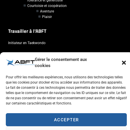
Tolérance et générosité
Courtoisie et coopération
Aventure
Plaisir
Travailler à l'ABFT
Initiateur en Taekwondo
Contact
Gérer le consentement aux
cookies
Association Belge Francophone de Taekwondo
Chaussée de Wavre, 2057 - 1160 Auderghem
Pour offrir les meilleures expériences, nous utilisons des technologies telles
que les cookies pour stocker et/ou accéder aux informations des appareils.
info@abft.be
Le fait de consentir à ces technologies nous permettra de traiter des données
+32 (0)2 347 34 77
telles que le comportement de navigation ou les ID uniques sur ce site. Le fait
de ne pas consentir ou de retirer son consentement peut avoir un effet négatif
sur certaines caractéristiques et fonctions.
ACCEPTER
Copyright © 2023 ABFT.BE – Tous droits réservés